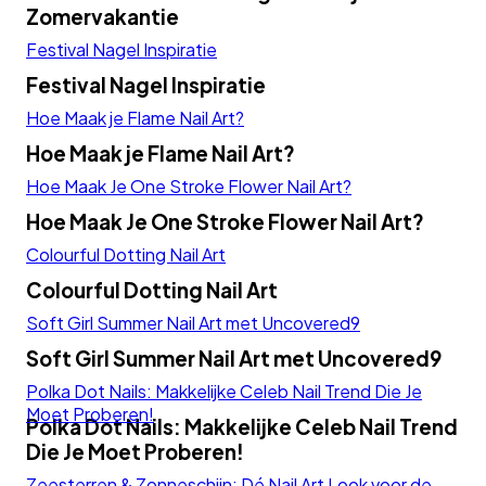
Zomervakantie
Primer
LED lampen
Top Coat de Podcast
Festival Nagel Inspiratie
Festival Nagel Inspiratie
Manicure Essentials
Voordeelbundels
Hoe Maak je Flame Nail Art?
Hoe Maak je Flame Nail Art?
LED lampen
Hoe Maak Je One Stroke Flower Nail Art?
Voordeelbundels
Hoe Maak Je One Stroke Flower Nail Art?
Colourful Dotting Nail Art
Colourful Dotting Nail Art
Soft Girl Summer Nail Art met Uncovered9
Soft Girl Summer Nail Art met Uncovered9
Polka Dot Nails: Makkelijke Celeb Nail Trend Die Je
Moet Proberen!
Polka Dot Nails: Makkelijke Celeb Nail Trend
Die Je Moet Proberen!
Zeesterren & Zonneschijn: Dé Nail Art Look voor de