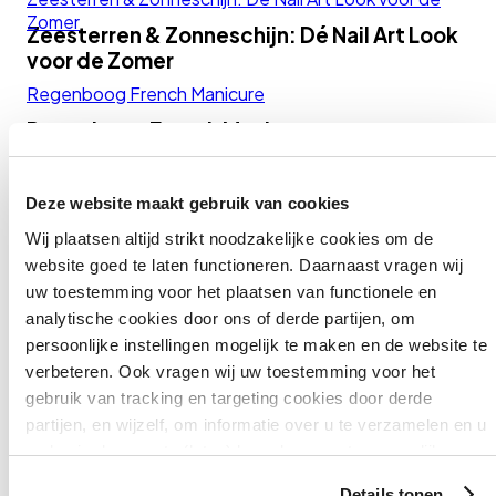
Zomer
Zeesterren & Zonneschijn: Dé Nail Art Look
voor de Zomer
Regenboog French Manicure
Regenboog French Manicure
De lente- en zomertrend: Butter Yellow Nails
De lente- en zomertrend: Butter Yellow
Deze website maakt gebruik van cookies
Nails
Wij plaatsen altijd strikt noodzakelijke cookies om de
10 Leuke Moederdag Cadeaus
website goed te laten functioneren. Daarnaast vragen wij
uw toestemming voor het plaatsen van functionele en
10 Leuke Moederdag Cadeaus
analytische cookies door ons of derde partijen, om
Blooming Chic Nail Art
persoonlijke instellingen mogelijk te maken en de website te
Blooming Chic Nail Art
verbeteren. Ook vragen wij uw toestemming voor het
Blissful Blooming Gellak Bloemen Nagels
gebruik van tracking en targeting cookies door derde
partijen, en wijzelf, om informatie over u te verzamelen en u
Blissful Blooming Gellak Bloemen Nagels
op basis daarvan te (laten) benaderen met persoonlijke
Matcha Nagels
content en advertenties. Klik op ‘Cookies accepteren’ als u
Details tonen