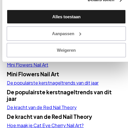
Matcha Nagels
hiermee instemt. Zelf instellen kan ook via ‘Instellingen’. Zie
ook onze ‘
privacyverklaring
’.
Trendy nagels voor lente 2025
Alles toestaan
Trendy nagels voor lente 2025
Pastel French Nail Art
Aanpassen
Pastel French Nail Art
Hoe Maak je de Daisy Nail Art?
Weigeren
Hoe Maak je de Daisy Nail Art?
Mini Flowers Nail Art
Mini Flowers Nail Art
De populairste kerstnageltrends van dit jaar
De populairste kerstnageltrends van dit
jaar
De kracht van de Red Nail Theory
De kracht van de Red Nail Theory
Hoe maak je Cat Eye Cherry Nail Art?