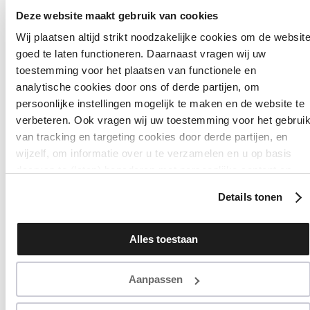
Deze website maakt gebruik van cookies
Wij plaatsen altijd strikt noodzakelijke cookies om de websit
goed te laten functioneren. Daarnaast vragen wij uw
ALL PRODUCTS
toestemming voor het plaatsen van functionele en
analytische cookies door ons of derde partijen, om
GEL NAIL POLI
persoonlijke instellingen mogelijk te maken en de website te
verbeteren. Ook vragen wij uw toestemming voor het gebrui
Filter
Sort
van tracking en targeting cookies door derde partijen, en
wijzelf, om informatie over u te verzamelen en u op basis
daarvan te (laten) benaderen met persoonlijke content en
advertenties. Klik op ‘Cookies accepteren’ als u hiermee
Details tonen
instemt. Zelf instellen kan ook via ‘Instellingen’. Zie ook onze
‘
privacyverklaring
’.
Alles toestaan
Aanpassen