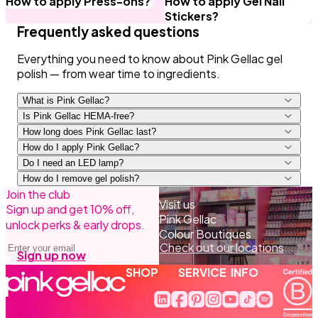
How to apply Press-ons?
How to apply Gel Nail
Stickers?
Frequently asked questions
Everything you need to know about Pink Gellac gel
polish — from wear time to ingredients.
What is Pink Gellac?
Is Pink Gellac HEMA-free?
How long does Pink Gellac last?
How do I apply Pink Gellac?
Do I need an LED lamp?
How do I remove gel polish?
Join the club
Prep and Base Coat, cure 60 sec.
Visit us
Sign up and get 10% off,
1–2 colour coats, cure each for 60 sec.
Pink Gellac
unlock perks & early drops.
Top Coat, cure 60 sec, then remove the sticky
Colour Boutiques
Email address
layer with Cleaner.
Check out our locations
Sign up now
SHOP
SERVICE
INFO
Linkedin (opent in een nieuw ve
Facebook (opent in een nie
Pinterest (opent in een 
Instagram (opent in e
Youtube (opent in
Tiktok (opent i
Spotify (op