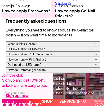
Stickers?
Jasmijn Collewijn
Cis den Blanken
How to apply Press-ons?
How to apply Gel Nail
Stickers?
Frequently asked questions
Everything you need to know about Pink Gellac gel
polish — from wear time to ingredients.
What is Pink Gellac?
Is Pink Gellac HEMA-free?
How long does Pink Gellac last?
How do I apply Pink Gellac?
Do I need an LED lamp?
How do I remove gel polish?
Join the club
Prep and Base Coat, cure 60 sec.
Visit us
Sign up and get 10% off,
1–2 colour coats, cure each for 60 sec.
Pink Gellac
unlock perks & early drops.
Top Coat, cure 60 sec, then remove the sticky
Colour Boutiques
Email address
layer with Cleaner.
Check out our locations
Sign up now
SHOP
SERVICE
INFO