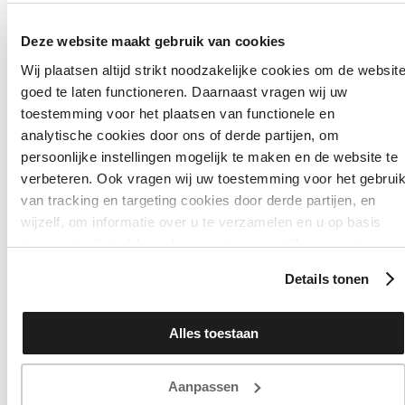
Deze website maakt gebruik van cookies
Wij plaatsen altijd strikt noodzakelijke cookies om de websit
goed te laten functioneren. Daarnaast vragen wij uw
ALL PRODUCTS
toestemming voor het plaatsen van functionele en
analytische cookies door ons of derde partijen, om
GEL NAIL POLI
persoonlijke instellingen mogelijk te maken en de website te
verbeteren. Ook vragen wij uw toestemming voor het gebrui
Filter
Sort
van tracking en targeting cookies door derde partijen, en
wijzelf, om informatie over u te verzamelen en u op basis
daarvan te (laten) benaderen met persoonlijke content en
advertenties. Klik op ‘Cookies accepteren’ als u hiermee
Details tonen
instemt. Zelf instellen kan ook via ‘Instellingen’. Zie ook onze
‘
privacyverklaring
’.
Alles toestaan
Aanpassen