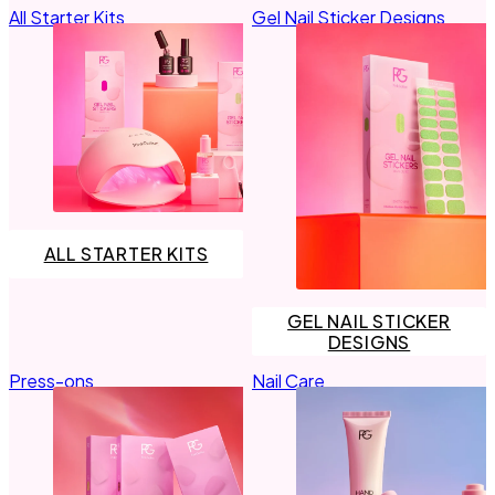
All Starter Kits
Gel Nail Sticker Designs
Primer
LED Lamps
Top Coat the Podcast
Manicure Essentials
Value bundles
LED Lamps
Value bundles
ALL STARTER KITS
GEL NAIL STICKER
DESIGNS
Press-ons
Nail Care